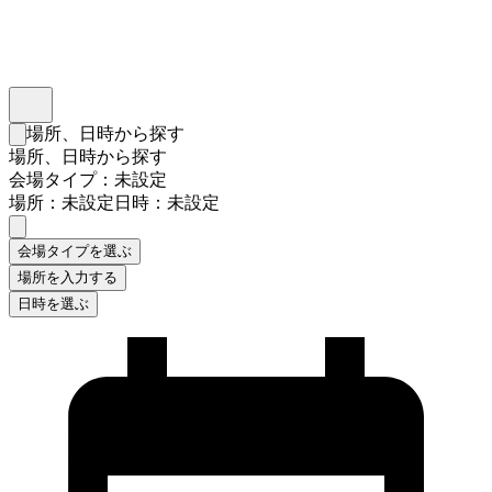
インスタベース
メニュー
場所、日時から探す
検索フォームを閉じる
場所、日時から探す
会場タイプ：未設定
場所：未設定
日時：未設定
会場タイプを選ぶ
場所を入力する
日時を選ぶ