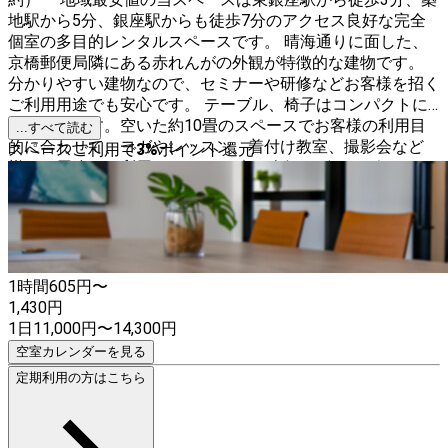
地駅から5分、銀座駅からも徒歩7分のアクセス良好な完全
個室の多目的レンタルスペースです。 晴海通りに面した、
京橋郵便局隣にある赤れんがの外観が特徴的な建物です。
分かりやすい建物なので、セミナーや研修などお客様を招く
ご利用用途でも安心です。 テーブル、椅子はコンパクトに
収納できます。空いた約10畳のスペースでお客様の利用目
...すべて読む
的に合わせて、ヨガやレッスン、着付け教室、撮影会など
スペースご利用で
3
%
ポイント還元
様々な用途にご利用できます。 今、人気のボードゲームや
占いにも利用されております。
1時間
605
円〜
1,430
円
1日
11,000
円
〜
14,300
円
空室カレンダーを見る
定期利用の方はこちら