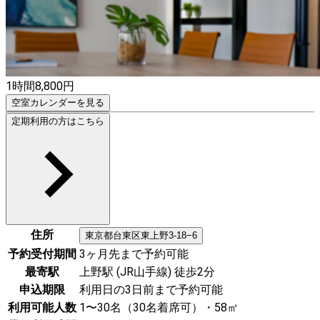
1時間
8,800
円
空室カレンダーを見る
定期利用の方はこちら
住所
東京都
台東区
東上野3-18−6
予約受付期間
3ヶ月先まで予約可能
最寄駅
上野駅 (JR山手線) 徒歩2分
申込期限
利用日の3日前まで予約可能
利用可能人数
1〜30名（30名着席可）・58㎡