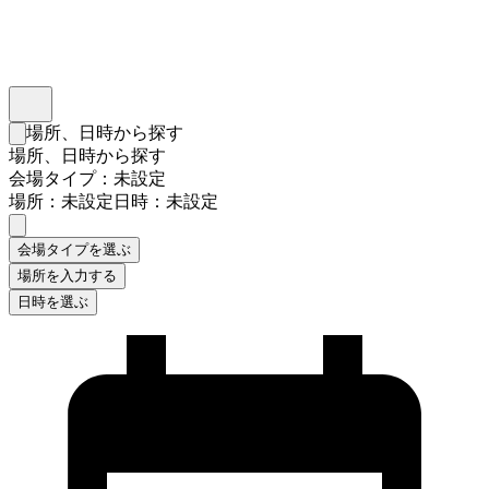
インスタベース
メニュー
場所、日時から探す
検索フォームを閉じる
場所、日時から探す
会場タイプ：未設定
場所：未設定
日時：未設定
会場タイプを選ぶ
場所を入力する
日時を選ぶ