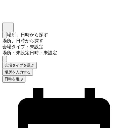
インスタベース
メニュー
場所、日時から探す
検索フォームを閉じる
場所、日時から探す
会場タイプ：未設定
場所：未設定
日時：未設定
会場タイプを選ぶ
場所を入力する
日時を選ぶ