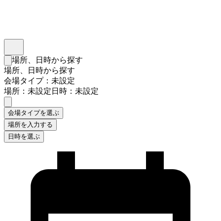
インスタベース
メニュー
場所、日時から探す
検索フォームを閉じる
場所、日時から探す
会場タイプ：未設定
場所：未設定
日時：未設定
会場タイプを選ぶ
場所を入力する
日時を選ぶ