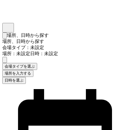
インスタベース
メニュー
場所、日時から探す
検索フォームを閉じる
場所、日時から探す
会場タイプ：未設定
場所：未設定
日時：未設定
会場タイプを選ぶ
場所を入力する
日時を選ぶ