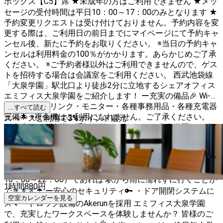
ボックス【C5】席 ★未成年の方はご利用できません ★メッ
セージの受付時間は平日10：00～17：00のみとなります ★
予約変更リクエストは受け付けておりません。予約内容を変
更する際は、ご利用日の前日までにマイページにて予約キャ
ンセル後、新たに予約をお取りください。 ※当日の予約キャ
ンセルは利用料金の100％がかかります。あらかじめご了承
ください。 ※ご予約者様以外はご利用できませんので、ゲス
トを招待する場合は会議室をご利用ください。 西武池袋線
「大泉学園」駅北口より徒歩2分に立地するシェアオフィス
エミフィス大泉学園をご紹介します！ ー充実の備品🎉 Wi-
Fi・フリードリンク・モニター・各種事務用品・各種充電器
...すべて読む
完備🌟 ※複合機はご利用になれません。ご了承ください。
スペースご利用で
3
%
ポイント還元
ー全席ウェブ会議＆通話可能🎵 エミフィス大泉学園は、全
席ウェブ会議と通話が可能になっております！ ※ご利用の際
は、周りの方に声量などの配慮をお願いいたします。 ー駅
チカの環境✨ 西武池袋線「大泉学園」駅北口から徒歩2分の
立地！ グランエミオ大泉学園の営業時間内（通常営業時間
10：00～22：00）であれば 駅から雨に濡れずに行くことが
1時間
880
円
できます☔ ー安心のセキュリティ🔑 ・ドア開閉システムに
空室カレンダーを見る
スマートロック設備のAkerunを採用 エミフィス大泉学園
で、充実したワークスペースを体験しませんか？ 皆様のご