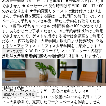
木製完全個室【B1】席 【注意事項】 ★未成年の方はご利用
できません ★メッセージの受付時間は平日10：00～17：00
のみとなります ★予約変更リクエストは受け付けておりま
せん。予約内容を変更する際は、ご利用日の前日までにマイ
ページにて予約キャンセル後、新たに予約をお取りくださ
い。 ※当日の予約キャンセルは利用料金の100％がかかりま
す。あらかじめご了承ください。 ※ご予約者様以外はご利用
できませんので、ゲストを招待する場合は会議室をご利用く
ださい。 西武池袋線「大泉学園」駅北口より徒歩2分に立地
するシェアオフィス エミフィス大泉学園をご紹介します！
ー充実の備品🎉 Wi-Fi・フリードリンク・モニター・各種事
...すべて読む
務用品・各種充電器完備🌟 ※複合機はご利用になれません。
スペースご利用で
3
%
ポイント還元
ご了承ください。 ー全席ウェブ会議＆通話可能🎵 エミフィ
ス大泉学園は、全席ウェブ会議と通話が可能になっておりま
す！ ※ご利用の際は、周りの方に声量などの配慮をお願いい
たします。 ー駅チカの環境✨ 西武池袋線「大泉学園」駅北
口から徒歩2分の立地！ グランエミオ大泉学園の営業時間内
（通常営業時間10：00～22：00）であれば 駅から雨に濡れ
1時間
1,650
円
ずに行くことができます☔ ー安心のセキュリティ🔑 ・ドア
空室カレンダーを見る
開閉システムにスマートロック設備のAkerunを採用 エミフ
ィス大泉学園で、充実したワークスペースを体験しません