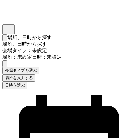
インスタベース
メニュー
場所、日時から探す
検索フォームを閉じる
場所、日時から探す
会場タイプ：未設定
場所：未設定
日時：未設定
会場タイプを選ぶ
場所を入力する
日時を選ぶ