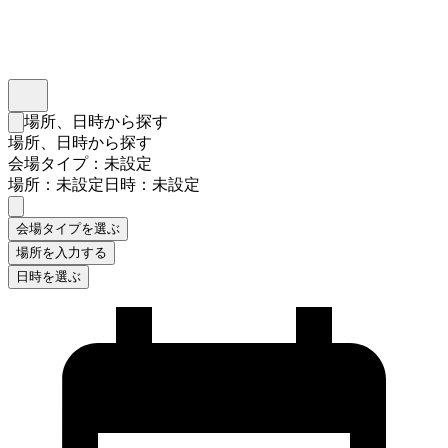
インスタベース
メニュー
場所、日時から探す
検索フォームを閉じる
場所、日時から探す
会場タイプ：未設定
場所：未設定
日時：未設定
会場タイプを選ぶ
場所を入力する
日時を選ぶ