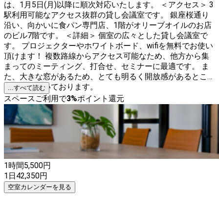
は、1月5日(月)以降に順次対応いたします。 ＜アクセス＞ 3
駅利用可能なアクセス抜群の貸し会議室です。 銀座桜通り
沿い、向かいに食パン専門店、1階がオリーブオイルのお店
のビル7階です。 ＜詳細＞ 個室の広々とした貸し会議室で
す。 プロジェクターやホワイトボード、wifiを無料でお使い
頂けます！ 複数路線からアクセス可能なため、他方から集
まってのミーティング、打合せ、セミナーに最適です。 ま
た、大きな窓があるため、とても明るく開放感があるところ
もご好評頂いております。
...すべて読む
スペースご利用で
3
%
ポイント還元
1時間
5,500
円
1日
42,350
円
空室カレンダーを見る