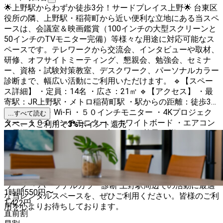
🌟上野駅からわずか徒歩3分！サードプレイス上野🌟 台東区
役所の隣、上野駅・稲荷町から近い便利な立地にある当スペ
ースは、会議室＆映画鑑賞（100インチの大型スクリーンと
50インチのTVモニター完備）等様々な用途に対応可能なス
ペースです。テレワークから交流会、インタビューや取材、
研修、オフサイトミーティング、懇親会、勉強会、セミナ
ー、資格・試験対策教室、デスクワーク、パーソナルカラー
診断まで、幅広い活動にご利用いただけます。 🔹【スペー
ス詳細】 ・定員：14名 ・広さ：21㎡ 🔹【アクセス】 ・最
寄駅：JR上野駅・メトロ稲荷町駅 ・駅からの距離：徒歩3分
🔹【設備】 ・Wi-Fi ・５０インチモニター ・4Kプロジェク
...すべて読む
ター、１００インチモニター ・ホワイトボード ・エアコン
スペースご利用で
3
%
ポイント還元
・電源・コンセント ・テーブル４台 ・椅子14脚（オフィス
チェアー8脚、補助イス6脚） 🔹【利用可能な用途】 ・会
議、面談 ・映画鑑賞 ・テレワーク ・交流会・ミートアップ
・インタビュー・取材 ・研修 ・オフサイトミーティング ・
懇親会 ・勉強会・セミナー ・資格・試験対策教室 ・デスク
ワーク ・パーソナルカラー診断 上野駅周辺での活動に最適
1時間
550
円〜
な当レンタルスペースを、ぜひご利用ください。皆様のご利
1,422
円
用を心よりお待ちしております。
直前割