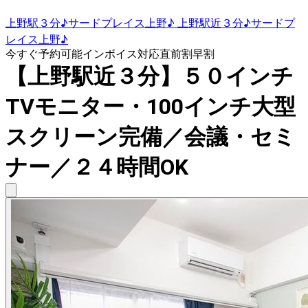
上野駅３分♪サードプレイス上野♪ 上野駅近３分♪サードプ
レイス上野♪
今すぐ予約可能
インボイス対応
直前割
早割
【上野駅近３分】５０インチ
TVモニター・100インチ大型
スクリーン完備／会議・セミ
ナー／２４時間OK