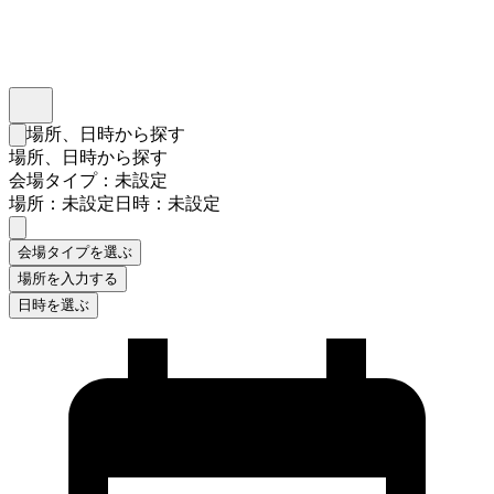
インスタベース
メニュー
場所、日時から探す
検索フォームを閉じる
場所、日時から探す
会場タイプ：未設定
場所：未設定
日時：未設定
会場タイプを選ぶ
場所を入力する
日時を選ぶ