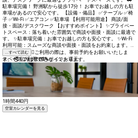
駐車場完備！ 野洲駅から徒歩17分！ お車でお越しの方も駐
車場があるので安心です。 【設備・備品】 ✅テーブル ✅椅
子 ✅Wi-Fi ✅エアコン ✅駐車場 【利用可能用途】 商談/面
接・面談/デスクワーク 【おすすめポイント】 ✨プライベー
トスペース：落ち着いた雰囲気で商談や面接・面談に最適で
す。 ✨駐車場完備：お車でお越しの方も安心です。 ✨Wi-Fi
利用可能：スムーズな商談や面接・面談をお約束します。
【その他】 🙇‍♀️ご利用の際は、事前予約をお願いいたしま
...すべて読む
スペースご利用で
3
%
ポイント還元
す。 🚭室内は禁煙となっております。
1時間
440
円
空室カレンダーを見る