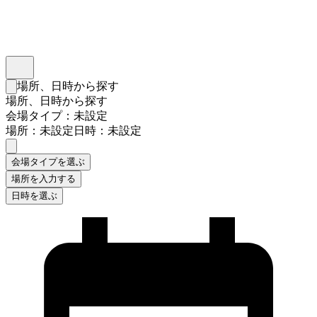
インスタベース
メニュー
場所、日時から探す
検索フォームを閉じる
場所、日時から探す
会場タイプ：未設定
場所：未設定
日時：未設定
会場タイプを選ぶ
場所を入力する
日時を選ぶ