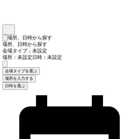
インスタベース
メニュー
場所、日時から探す
検索フォームを閉じる
場所、日時から探す
会場タイプ：未設定
場所：未設定
日時：未設定
会場タイプを選ぶ
場所を入力する
日時を選ぶ