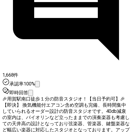
1,668件
承認率100%
即時回答
🎉用賀駅南口徒歩１分の防音スタジオ！【当日予約可】🎉
【即決】 換気機能付エアコン含め空調も完備、長時間集中
していられるオーダー設計の防音スタジオです。40db減衰
の室内は、バイオリンなど立ったままでの演奏楽器も考慮し
ての天井高の設計となっており弦楽器、管楽器、鍵盤楽器な
ど幅広い楽器に対応したスタジオとなっております。アップ