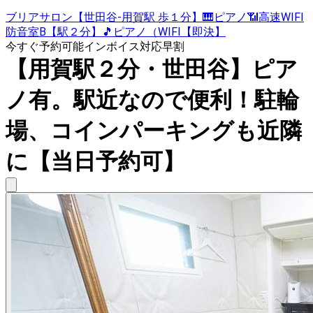
ブリアサロン【世田谷-用賀駅 歩１分】🎹ピアノ📶高速WIFI
防音室B【駅２分】🎵ピアノ（WIFI【即決】
今すぐ予約可能
インボイス対応
早割
【用賀駅２分・世田谷】ピア
ノ有。駅近なので便利！駐輪
場、コインパーキングも近隣
に【当日予約可】