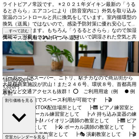
ライトピアノ常設です。 ※２０２１年ダイキン最新の「うる
るとさらら」エアコンにより（防音室内に）外気を取り込み
室温のコントロールと共に換気をしています。室内循環型の
換気（送風）ではないので、感染予防対策に優れ安心してご
利用いただけます。もちろん「うるるとさらら」なので加湿
...すべて読む
機能で、湿度もコントロール。きれいで調湿された空気と共
スペースご利用で
3
%
ポイント還元
に快適な時間をお過ごしくださいませ。✨駅チカのピアノス
タジオを是非ご利用ください✨ ⭐️特徴 ・駅チカ ・防音 ・高
速WIFI無料 ・24H換気 🚃 交通アクセス 田園都市線 用
賀駅より徒歩２分 🏪 周辺環境 ローソン、ファミリーマ
ート、ジョナサン、モスバーガー、スタバ、フレッシュネス
バーガー、OKスーパー、ニトリ、駅チカなので商店街から
1時間
990
円〜
大規模商業施設が沢山！また２４６号、環状８号、首都高用
1,320
円
賀ICなど交通アクセスも抜群！ ⭕ ご利用用途（例 ● 例
早割
えば以下の用途でスペース利用が可能です ┣🎬
割引価格を見る
YOUTUBE、TIKTOK配信場所として ┣🎹 ピアノ練習室と
して ┣🎤 ボーカル練習室として ┣🎶 持ち込み楽器の練
習室として ┣🎻 バイオリン講師の教室として ┣🎹 ピア
ノ講師の教室として ┣🎤 ボーカル講師の教室として ┣
🏫 その他各種音楽教室として ┣🎭 演劇教室として ┣🎬
空室カレンダーを見る