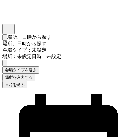
インスタベース
メニュー
場所、日時から探す
検索フォームを閉じる
場所、日時から探す
会場タイプ：未設定
場所：未設定
日時：未設定
会場タイプを選ぶ
場所を入力する
日時を選ぶ