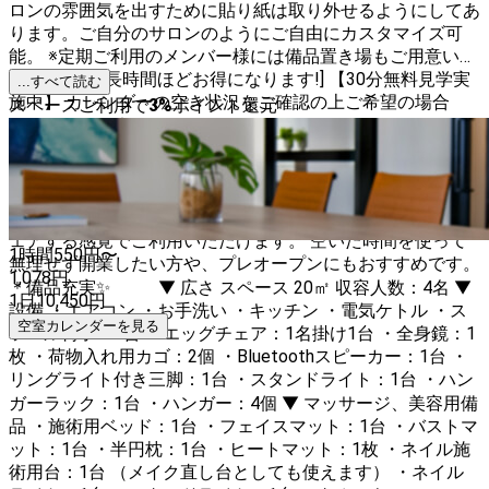
ロンの雰囲気を出すために貼り紙は取り外せるようにしてあ
ります。ご自分のサロンのようにご自由にカスタマイズ可
能。 ※定期ご利用のメンバー様には備品置き場もご用意いた
しました。 [長時間ほどお得になります!] 【30分無料見学実
...すべて読む
施中】 カレンダーの空き状況をご確認の上ご希望の場合
スペースご利用で
3
%
ポイント還元
は、 ページ下部 ▶︎ 「見学をリクエスト」からお気軽にお問
い合わせください。 ＜施術ベッドのご利用シーン＞ 各種マ
ッサージ 整体 エステティック など ＜デスクスペースのご利
用シーン＞ ネイル カウンセリング 占い など ＜その他＞ 撮
影 ヨガ ピラティス など 個人で活動される方に、サロンをシ
ェアする感覚でご利用いただけます。 空いた時間を使って
1時間
550
円〜
無理せず開業したい方や、プレオープンにもおすすめです。
1,078
円
＊備品充実✨ ▼ 広さ スペース 20㎡ 収容人数：4名 ▼
1日
10,450
円
設備 ・エアコン ・お手洗い ・キッチン ・電気ケトル ・ス
空室カレンダーを見る
ツール椅子：1台 ・エッグチェア：1名掛け1台 ・全身鏡：1
枚 ・荷物入れ用カゴ：2個 ・Bluetoothスピーカー：1台 ・
リングライト付き三脚：1台 ・スタンドライト：1台 ・ハン
ガーラック：1台 ・ハンガー：4個 ▼ マッサージ、美容用備
品 ・施術用ベッド：1台 ・フェイスマット：1台 ・バストマ
ット：1台 ・半円枕：1台 ・ヒートマット：1枚 ・ネイル施
術用台：1台 （メイク直し台としても使えます） ・ネイル