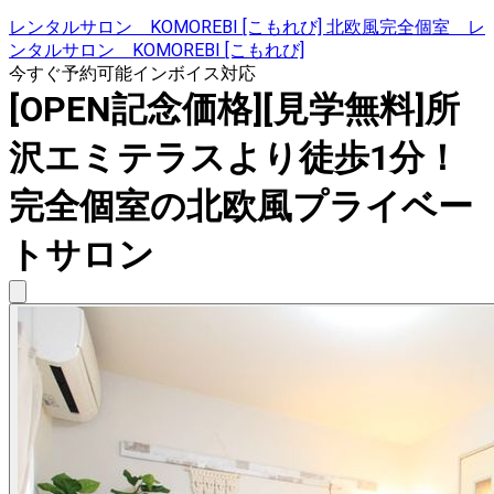
レンタルサロン KOMOREBI [こもれび] 北欧風完全個室 レ
ンタルサロン KOMOREBI [こもれび]
今すぐ予約可能
インボイス対応
[OPEN記念価格][見学無料]所
沢エミテラスより徒歩1分！
完全個室の北欧風プライベー
トサロン