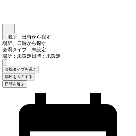
インスタベース
メニュー
場所、日時から探す
検索フォームを閉じる
場所、日時から探す
会場タイプ：未設定
場所：未設定
日時：未設定
会場タイプを選ぶ
場所を入力する
日時を選ぶ