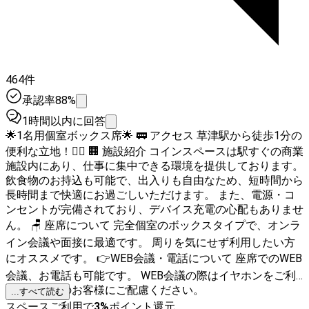
464件
承認率88%
1時間以内に回答
🌟1名用個室ボックス席🌟 🚃 アクセス 草津駅から徒歩1分の
便利な立地！🚶‍♀️ 🏢 施設紹介 コインスペースは駅すぐの商業
施設内にあり、仕事に集中できる環境を提供しております。
飲食物のお持込も可能で、出入りも自由なため、短時間から
長時間まで快適にお過ごしいただけます。 また、電源・コ
ンセントが完備されており、デバイス充電の心配もありませ
ん。 🪑 座席について 完全個室のボックスタイプで、オンラ
イン会議や面接に最適です。 周りを気にせず利用したい方
にオススメです。 👉WEB会議・電話について 座席でのWEB
会議、お電話も可能です。 WEB会議の際はイヤホンをご利
用の上、他のお客様にご配慮ください。
...すべて読む
スペースご利用で
3
%
ポイント還元