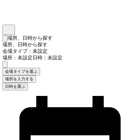
インスタベース
メニュー
場所、日時から探す
検索フォームを閉じる
場所、日時から探す
会場タイプ：未設定
場所：未設定
日時：未設定
会場タイプを選ぶ
場所を入力する
日時を選ぶ