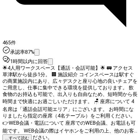
465件
承認率87%
1時間以内に回答
🌟4人用ワークスペース【通話・会話可能】🌟 🚃 アクセス
草津駅から徒歩1分。 🏢 施設紹介 コインスペースは駅すぐ
の商業施設内にあり、広々デスクと座り心地の良いチェアを
ご用意し、仕事に集中できる環境を提供しております。 飲
食物のお持込も可能で、出入りも自由なため、短時間から長
時間まで快適にお過ごしいただけます。 🪑 座席について 4
名席は「通話会話可能エリア」にございます。 お時間にな
りましたら指定の座席（4名テーブル）をご利用ください。
👉WEB会議・電話について 座席でのWEB会議、お電話も可
能です。 WEB会議の際はイヤホンをご利用の上、他のお客
様にご配慮ください。
...すべて読む