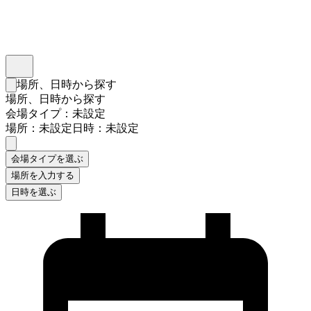
インスタベース
メニュー
場所、日時から探す
検索フォームを閉じる
場所、日時から探す
会場タイプ：未設定
場所：未設定
日時：未設定
会場タイプを選ぶ
場所を入力する
日時を選ぶ