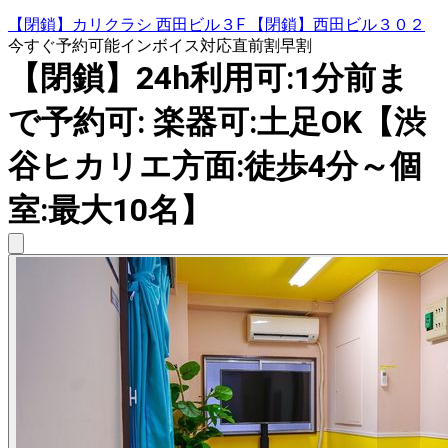
【閉鎖】カリクラシ 西田ビル３F 【閉鎖】西田ビル３０２
今すぐ予約可能
インボイス対応
直前割
早割
【閉鎖】24h利用可:1分前ま
で予約可: 楽器可:土足OK【渋
谷ヒカリエ方面:徒歩4分～個
室:最大10名】