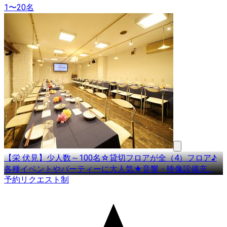
1〜20名
【栄 伏見】少人数～100名☆貸切フロアが全（4）フロア♪
各種イベントやパーティーに大人気★音響・映像設備充
…
予約リクエスト制