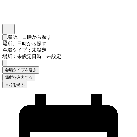
インスタベース
メニュー
場所、日時から探す
検索フォームを閉じる
場所、日時から探す
会場タイプ：未設定
場所：未設定
日時：未設定
会場タイプを選ぶ
場所を入力する
日時を選ぶ