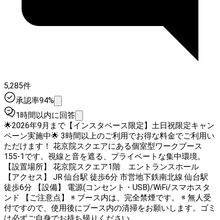
5,285件
承認率94%
1時間以内に回答
🌟2026年9月まで【インスタベース限定】土日祝限定キャン
ペーン実施中🌟 3時間以上のご利用でお得な料金でご利用い
ただけます！ 花京院スクエアにある個室型ワークブース
155-1です。視線と音を遮る、プライベートな集中環境。
【設置場所】 花京院スクエア1階 エントランスホール
【アクセス】 JR 仙台駅 徒歩6分 市営地下鉄南北線 仙台駅
徒歩6分 【設備】 電源(コンセント・USB)/WiFi/スマホスタ
ンド 【ご注意点】 ※ ブース内は、完全禁煙です。 ※ 無人受
付ですので、使用後にブース内の清掃をお願いします。ゴミ
は必ずご自身でお持ち帰りください。