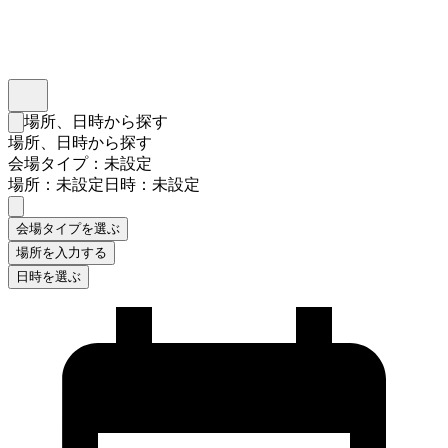
インスタベース
メニュー
場所、日時から探す
検索フォームを閉じる
場所、日時から探す
会場タイプ：未設定
場所：未設定
日時：未設定
会場タイプを選ぶ
場所を入力する
日時を選ぶ