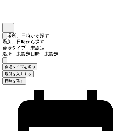
インスタベース
メニュー
場所、日時から探す
検索フォームを閉じる
場所、日時から探す
会場タイプ：未設定
場所：未設定
日時：未設定
会場タイプを選ぶ
場所を入力する
日時を選ぶ