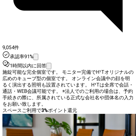
9,054件
承認率91%
1時間以内に回答
施錠可能な完全個室です。 モニター完備でH¹Tオリジナルの
広めのキューブ型の個室です。 オンライン会議中の顔を明
るく演出する照明も設置されています。 H¹Tは全席で会話・
通話・WEB会議可能です。 ※法人でのご利用の場合は、予約
手続きの際に、所属されている正式な会社名や団体名の入力
をお願い致します。
スペースご利用で
3
%
ポイント還元