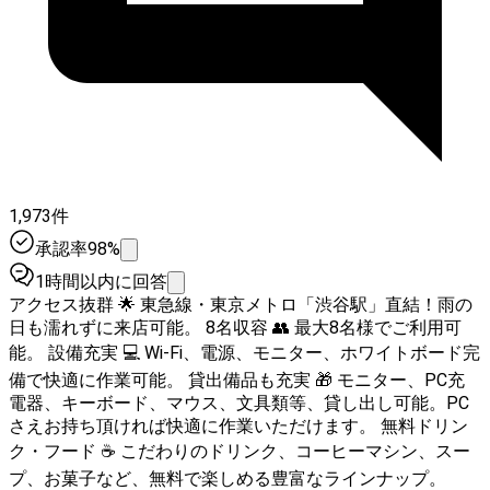
1,973件
承認率98%
1時間以内に回答
アクセス抜群 🌟 東急線・東京メトロ「渋谷駅」直結！雨の
日も濡れずに来店可能。 8名収容 👥 最大8名様でご利用可
能。 設備充実 💻 Wi-Fi、電源、モニター、ホワイトボード完
備で快適に作業可能。 貸出備品も充実 🎁 モニター、PC充
電器、キーボード、マウス、文具類等、貸し出し可能。PC
さえお持ち頂ければ快適に作業いただけます。 無料ドリン
ク・フード ☕ こだわりのドリンク、コーヒーマシン、スー
プ、お菓子など、無料で楽しめる豊富なラインナップ。