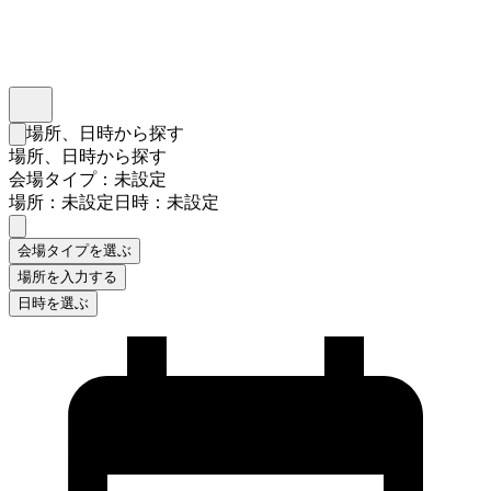
インスタベース
メニュー
場所、日時から探す
検索フォームを閉じる
場所、日時から探す
会場タイプ：未設定
場所：未設定
日時：未設定
会場タイプを選ぶ
場所を入力する
日時を選ぶ