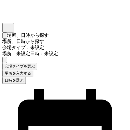
インスタベース
メニュー
場所、日時から探す
検索フォームを閉じる
場所、日時から探す
会場タイプ：未設定
場所：未設定
日時：未設定
会場タイプを選ぶ
場所を入力する
日時を選ぶ