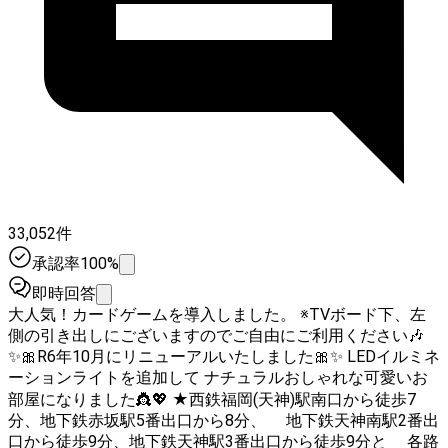
33,052件
承認率100%
即時回答
大人気！カードゲームを導入しました。 ※TVボード下、左
側の引き出しにございますのでご自由にご利用ください🎶
✨🎀R6年10月にリニューアルいたしました🎀✨ LEDイルミネ
ーションライトを追加して ナチュラルおしゃれな可愛いお
部屋になりました👸💖 ★西鉄福岡(天神)駅南口から徒歩7
分、地下鉄赤坂駅5番出口から8分、 地下鉄天神南駅2番出
口から徒歩9分、地下鉄天神駅3番出口から徒歩9分と 各路