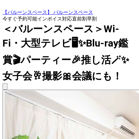
【バルーンスペース】 バルーンスペース
今すぐ予約可能
インボイス対応
直前割
早割
＜バルーンスペース＞Wi-
Fi・大型テレビ🖥✨Blu-ray鑑
賞🎬パーティー🎉推し活🪄✨
女子会🥂撮影🎀会議にも！