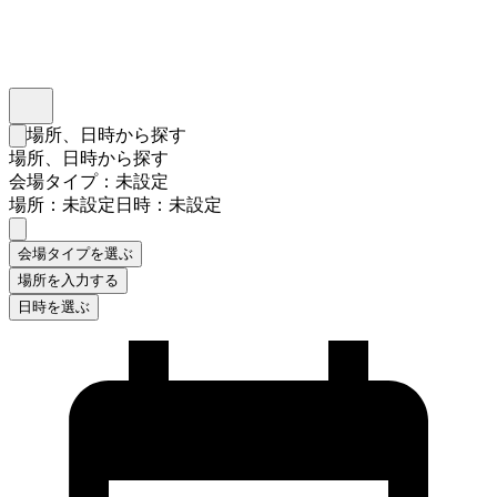
インスタベース
メニュー
場所、日時から探す
検索フォームを閉じる
場所、日時から探す
会場タイプ：未設定
場所：未設定
日時：未設定
会場タイプを選ぶ
場所を入力する
日時を選ぶ