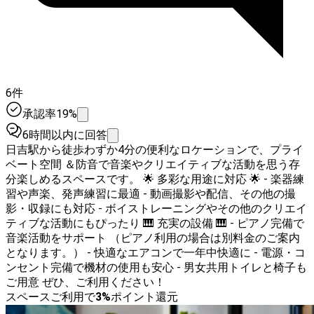
6件
承認率19%
6時間以内に回答
日吉駅から徒歩わずか4分の便利なロケーションで、プライ
ベート空間 ＆防音で音楽やクリエイティブな活動を思う存
分楽しめるスペースです。 🌟 多彩な用途に対応 🌟 - 楽器練
習や声楽、発声練習に最適 - 動画撮影や配信、その他の撮
影・収録にも対応 - ボイストレーニングやその他のクリエイ
ティブな活動にもぴったり 🎹 充実の設備 🎹 - ピアノ完備で
音楽活動をサポート （ピアノ利用の場合は別料金のご案内
となります。） - 快適なエアコンで一年中快適に - 電源・コ
ンセント完備で機材の使用も安心 - 男女共用トイレと椅子も
ご用意 ぜひ、ご利用ください！
スペースご利用で
3
%
ポイント還元