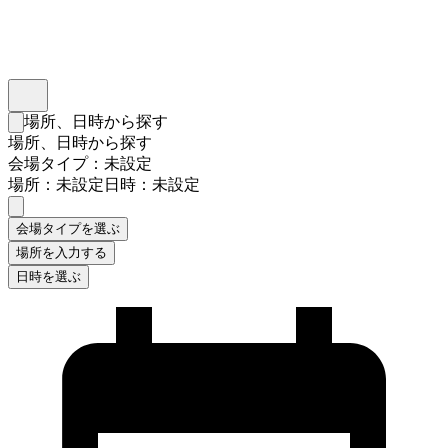
インスタベース
メニュー
場所、日時から探す
検索フォームを閉じる
場所、日時から探す
会場タイプ：未設定
場所：未設定
日時：未設定
会場タイプを選ぶ
場所を入力する
日時を選ぶ