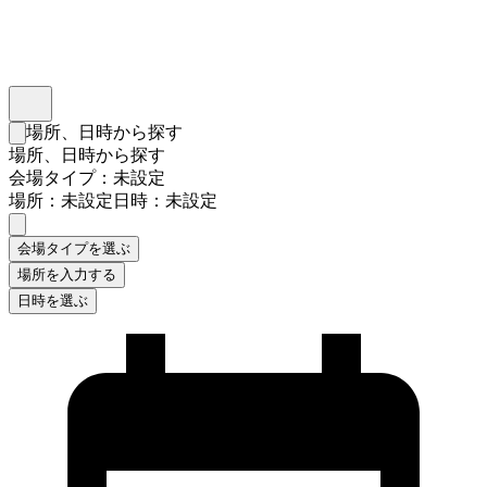
インスタベース
メニュー
場所、日時から探す
検索フォームを閉じる
場所、日時から探す
会場タイプ：未設定
場所：未設定
日時：未設定
会場タイプを選ぶ
場所を入力する
日時を選ぶ