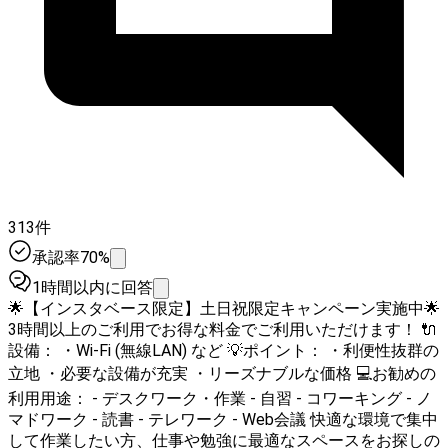
313件
承認率70%
1時間以内に回答
🌟【インスタベース限定】土日祝限定キャンペーン実施中🌟
3時間以上のご利用でお得な料金でご利用いただけます！ 🔌
設備： ・Wi-Fi (無線LAN) など 💡ポイント： ・利便性抜群の
立地 ・必要な設備が充実 ・リーズナブルな価格 💻お勧めの
利用用途： - デスクワーク・作業 - 自習 - コワーキング - ノ
マドワーク - 読書 - テレワーク - Web会議 快適な環境で集中
して作業したい方、仕事や勉強に最適なスペースをお探しの