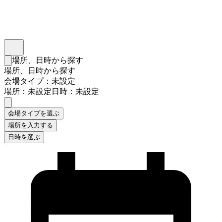
インスタベース
メニュー
場所、日時から探す
検索フォームを閉じる
場所、日時から探す
会場タイプ：未設定
場所：未設定
日時：未設定
会場タイプを選ぶ
場所を入力する
日時を選ぶ