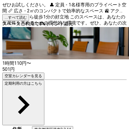
ぜひお試しください。 👤 定員 - 1名様専用のプライベート空
間 📏 広さ - 2㎡のコンパクトで効率的なスペース 🚉 アクセ
ス - 品川駅から徒歩1分の好立地 このスペースは、あなたの
...すべて読む
生産性を高めるための理想的な環境です。ぜひ、あなたの次
スペースご利用で
3
%
ポイント還元
のプロジェクトや仕事にご活用ください。お待ちしておりま
す！
1時間
110
円〜
501
円
空室カレンダーを見る
定期利用の方はこちら