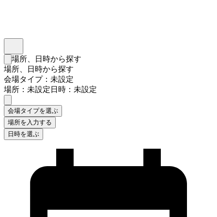
インスタベース
メニュー
場所、日時から探す
検索フォームを閉じる
場所、日時から探す
会場タイプ：未設定
場所：未設定
日時：未設定
会場タイプを選ぶ
場所を入力する
日時を選ぶ