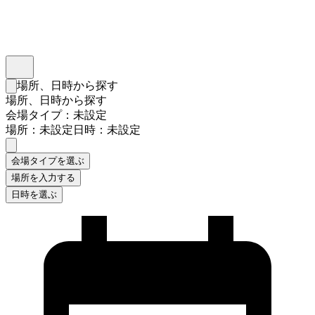
インスタベース
メニュー
場所、日時から探す
検索フォームを閉じる
場所、日時から探す
会場タイプ：未設定
場所：未設定
日時：未設定
会場タイプを選ぶ
場所を入力する
日時を選ぶ