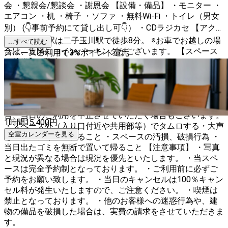
会 ・懇親会/懇談会 ・謝恩会 【設備・備品】 ・モニター ・
エアコン ・机 ・椅子 ・ソファ ・無料Wi-Fi ・トイレ（男女
別） (👇事前予約にて貸し出し可👇） ・CDラジカセ 【アクセ
ス】 最寄り駅は二子玉川駅で徒歩8分。 ※お車でお越しの場
...すべて読む
合は、近隣にコインパーキングがございます。 【スペース
スペースご利用で
3
%
ポイント還元
の特徴】 2階建て、１フロア１テナントのアットホームな建
物の２階部分をレンタルスペースとして貸し出ししておりま
す。 （１階は認可保育園です）スタジオの他、スタディル
ームのご用意もございます。 【禁止事項】 近隣住民への配
慮のため、下記の行為は禁止です。 お守りいただけない場
合、当日のご利用を中止させていただく場合もございます。
1時間
15,400
円
・スペース外（入り口付近や共用部等）でタムロする・大声
空室カレンダーを見る
を出して騒ぐ・暴れること ・スペースの汚損、破損行為 ・
当日出たゴミを無断で置いて帰ること 【注意事項】 ・写真
と現況が異なる場合は現況を優先といたします。 ・当スペ
ースは完全予約制となっております。 ・ご利用前に必ずご
予約をお願い致します。 ・当日のキャンセルは100％キャン
セル料が発生いたしますので、ご注意ください。 ・喫煙は
禁止となっております。 ・他のお客様への迷惑行為や、建
物の備品を破損した場合は、実費の請求をさせていただきま
す。