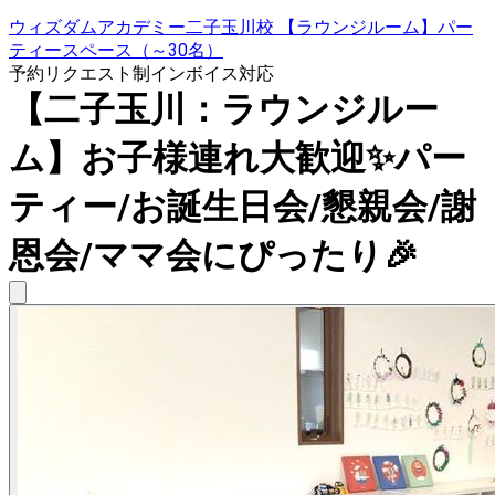
ウィズダムアカデミー二子玉川校 【ラウンジルーム】パー
ティースペース（～30名）
予約リクエスト制
インボイス対応
【二子玉川：ラウンジルー
ム】お子様連れ大歓迎✨パー
ティー/お誕生日会/懇親会/謝
恩会/ママ会にぴったり🎉