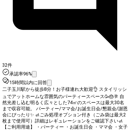
32件
承認率96%
15時間以内に回答
二子玉川駅から徒歩8分！お子様連れ大歓迎👌 スタイリッシ
ュでアットホームな雰囲気のパーティースペース🥳🎂🥂 自
然光差し込む明るく広々とした74㎡のスペースは最大30名
まで収容可能。 パーティー/ママ会/お誕生日会/懇親会/謝恩
会にぴったり✨ 🚮ごみ処理オプション付き（ごみ袋は最大2
枚まで使用可）詳細はレギュレーションをご確認下さい🚮
【ご利用用途】 ・パーティー ・お誕生日会 ・ママ会 ・女子