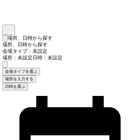
インスタベース
メニュー
場所、日時から探す
検索フォームを閉じる
場所、日時から探す
会場タイプ：未設定
場所：未設定
日時：未設定
会場タイプを選ぶ
場所を入力する
日時を選ぶ