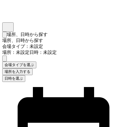
インスタベース
メニュー
場所、日時から探す
検索フォームを閉じる
場所、日時から探す
会場タイプ：未設定
場所：未設定
日時：未設定
会場タイプを選ぶ
場所を入力する
日時を選ぶ