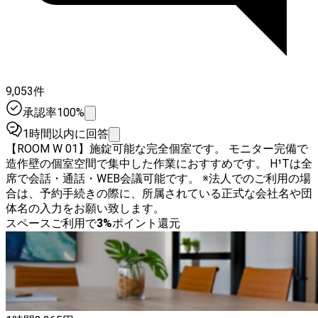
9,053件
承認率100%
1時間以内に回答
【ROOM W 01】施錠可能な完全個室です。 モニター完備で
造作壁の個室空間で集中した作業におすすめです。 H¹Tは全
席で会話・通話・WEB会議可能です。 ※法人でのご利用の場
合は、予約手続きの際に、所属されている正式な会社名や団
体名の入力をお願い致します。
スペースご利用で
3
%
ポイント還元