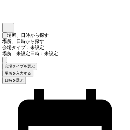
インスタベース
メニュー
場所、日時から探す
検索フォームを閉じる
場所、日時から探す
会場タイプ：未設定
場所：未設定
日時：未設定
会場タイプを選ぶ
場所を入力する
日時を選ぶ