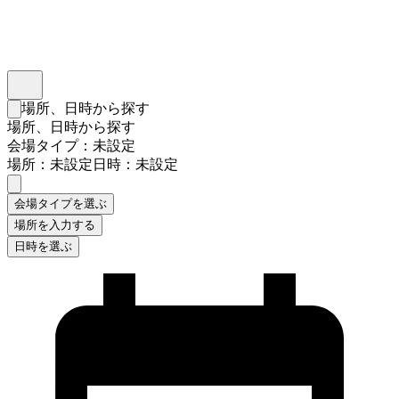
インスタベース
メニュー
場所、日時から探す
検索フォームを閉じる
場所、日時から探す
会場タイプ：未設定
場所：未設定
日時：未設定
会場タイプを選ぶ
場所を入力する
日時を選ぶ