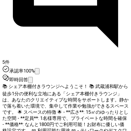
5件
承認率100%
即時回答
📚 シェア本棚付きラウンジへようこそ！ 📚 武蔵浦和駅から
徒歩1分の便利な立地にある「シェア本棚付きラウンジ」
は、あなたのクリエイティブな時間をサポートします。静か
で落ち着いた環境で、集中して作業や勉強ができるスペース
です。 🌟 スペースの特徴 🌟 - **広さ**: 15㎡のゆったりとし
た空間 - **定員**: 1名様専用で、プライベートな時間を確保
- **価格**: なんと1800円でご利用可能！お財布に優しい価
格設定です。 📖 利用可能な用途 📖 - テレワークやデスクワ