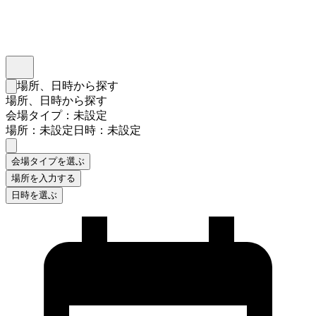
インスタベース
メニュー
場所、日時から探す
検索フォームを閉じる
場所、日時から探す
会場タイプ：未設定
場所：未設定
日時：未設定
会場タイプを選ぶ
場所を入力する
日時を選ぶ