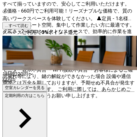
すべて揃っていますので、安心してご利用いただけます。
💰価格 - 660円でご利用可能！リーズナブルな価格で、質の
高いワークスペースを体験してください。 👤定員 - 1名様専
用のプライベート空間。集中して作業したい方に最適です。
...すべて読む
📏広さ - 2㎡のコンパクトなスペースで、効率的に作業を進
スペースご利用で
3
%
ポイント還元
められます。 このスペースは、ビジネスや勉強に集中した
い方に最適な環境を提供します。ぜひ、御徒町駅近くの便利
なロケーションで、快適なワークタイムをお楽しみくださ
い！✨ 当コワーキングスペースでは、以下を含むいかなる
理由においても、ご利用料金の返金はいたしかねます。 ・
モニター表示不具合 ・Wi-Fi接続不具合 ・お客様によるご確
1時間
220
円〜
認漏れ等により、鍵の解錠ができなかった場合 設備や通信
660
円
環境には万全を期しておりますが、予期せぬ不具合が発生す
空室カレンダーを見る
る可能性もございます。 ご利用に際しては、あらかじめご
了承くださいますようお願い申し上げます。
定期利用の方はこちら