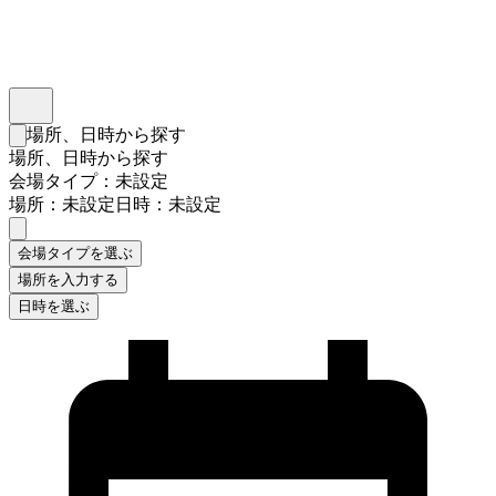
インスタベース
メニュー
場所、日時から探す
検索フォームを閉じる
場所、日時から探す
会場タイプ：未設定
場所：未設定
日時：未設定
会場タイプを選ぶ
場所を入力する
日時を選ぶ