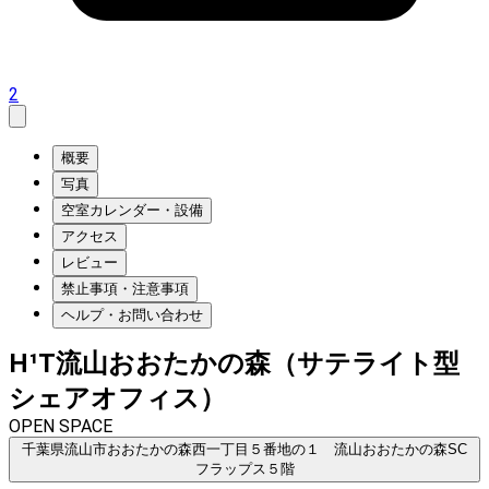
2
概要
写真
空室カレンダー・設備
アクセス
レビュー
禁止事項・注意事項
ヘルプ・お問い合わせ
H¹T流山おおたかの森（サテライト型
シェアオフィス）
OPEN SPACE
千葉県流山市おおたかの森西一丁目５番地の１ 流山おおたかの森SC
フラップス５階