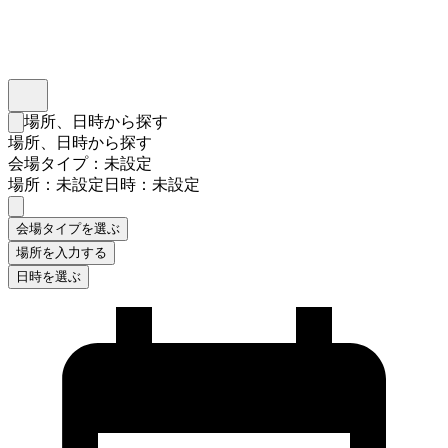
インスタベース
メニュー
場所、日時から探す
検索フォームを閉じる
場所、日時から探す
会場タイプ：未設定
場所：未設定
日時：未設定
会場タイプを選ぶ
場所を入力する
日時を選ぶ