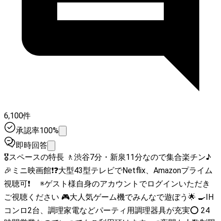
6,100件
承認率100%
即時回答
🎖スペースの特長 🚶渋谷7分・新泉11分なので集合楽チン♪
🎉ミニ映画館❗❓大型43型テレビでNetflix、Amazonプライム
視聴可❗ ※ゲスト様自身のアカウントでログインいただき
ご視聴ください 🎮大人気ゲーム機でみんなで遊ぼう🌟 🍳IH
コンロ2台、調理家電などパーティ用調理器具が充実⭕ 24