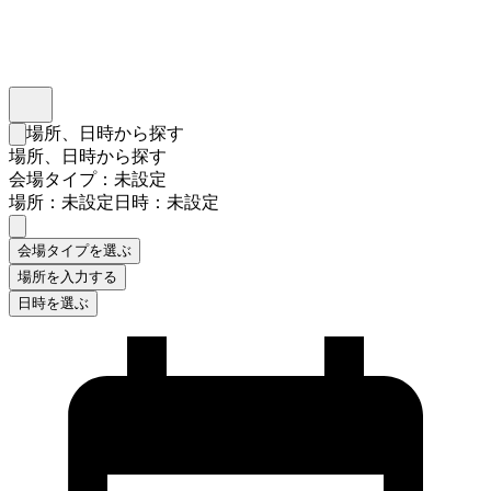
インスタベース
メニュー
場所、日時から探す
検索フォームを閉じる
場所、日時から探す
会場タイプ：未設定
場所：未設定
日時：未設定
会場タイプを選ぶ
場所を入力する
日時を選ぶ