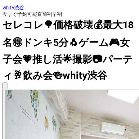
whity渋谷
今すぐ予約可能
直前割
早割
セレコレ🌳価格破壊💰最大18
名🉐ドンキ5分🐧ゲーム🎮女
子会💗推し活🌟撮影📷パーテ
ィ🥂飲み会🍻whity渋谷