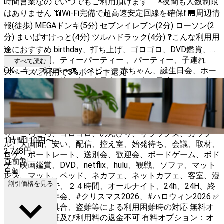
時間営業なのでいつでもご利用頂けます ※夜間も人数制限
はありません 📶Wi-Fi完備で超高速安定回線を確保❗ 🏪周辺情
報(徒歩) MEGAドンキ(5分) セブンイレブン(2分) ローソン(2
分) まいばすけっと(4分) ツルハドラック(4分) ❓こんな利用用
途におすすめ birthday、打ち上げ、ゴロゴロ、DVD鑑賞、貸
切、映え空間、ティーパーティー 、パーティー、子連れ
...すべて読む
OK、キッズスペース、ベビー 、赤ちゃん、誕生日会、ホー
スペースご利用で
3
%
ポイント還元
ムパーティー、飲み会、女子会、ママ会、子連れ、オフ会、
交流会、ミートアップ、推し会、VLIVE、デート、合コン、
撮影、ネイル、施術、コスプレ、オフ会、サプライズ、おし
ゃれ、オシャレ、お洒落、かわいい、可愛い、カワイイ、
SNS、焼肉、鍋、BBQ、タコパ、料理教室、24時間、まった
り、ごろごろ、ゴロゴロ、のんびり、リラックス、カップ
1時間
110
円〜
ル、大画面、安い、配信、控え室、始発待ち、会議、取材、
2,748
円
ロケ、ポートレート、送別会、歓迎会、ボードゲーム、ボド
直前割
ゲ、映画鑑賞、DVD、netflix、hulu、観戦、ソファ、マット
早割
レス、マット、ベッド、ネカフェ、ネットカフェ、客室、漫
割引価格を見る
画喫茶、朝まで、２４時間、オールナイト、24h、24H、終
電、深夜、忘年会、#クリスマス2026、#ハロウィン2026 ✅
設備故障、不具合、盗難等による利用困難時の対応 無料オ
プション：保証及び利用料の返金不可 有料オプション：オ