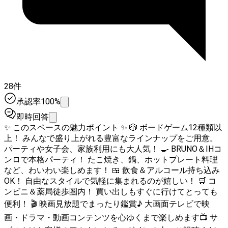
28件
承認率100%
即時回答
✨ このスペースの魅力ポイント ✨ 🎲 ボードゲーム12種類以
上！ みんなで盛り上がれる豊富なラインナップをご用意。
パーティや女子会、家族利用にも大人気！ 🍳 BRUNO＆IHコ
ンロで本格パーティ！ たこ焼き、鍋、ホットプレート料理
など、わいわい楽しめます！ 🍱 飲食＆アルコール持ち込み
OK！ 自由なスタイルで気軽に集まれるのが嬉しい！ 🛒 コ
ンビニ＆薬局徒歩圏内！ 買い出しもすぐに行けてとっても
便利！ 🎬 映画見放題でまったり鑑賞♪ 大画面テレビで映
画・ドラマ・動画コンテンツを心ゆくまで楽しめます📺 サ