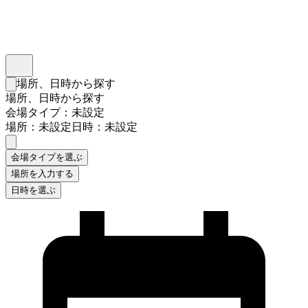
インスタベース
メニュー
場所、日時から探す
検索フォームを閉じる
場所、日時から探す
会場タイプ：未設定
場所：未設定
日時：未設定
会場タイプを選ぶ
場所を入力する
日時を選ぶ