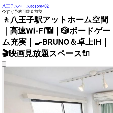
八王子スペースaozora402
今すぐ予約可能
直前割
🚶八王子駅アットホーム空間
｜高速Wi-Fi📶｜🎲ボードゲー
ム充実｜🍳BRUNO＆卓上IH｜
🎬映画見放題スペース🔌