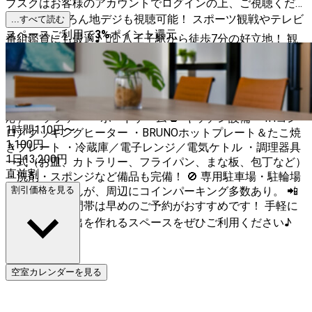
ブスクはお客様のアカウントでログインの上、ご視聴くださ
い！ 📺 もちろん地デジも視聴可能！ スポーツ観戦やテレビ
...すべて読む
スペースご利用で
3
%
ポイント還元
番組鑑賞にも最適♪ 🚶‍♀️ 八王子駅から徒歩7分の好立地！ 観
光や出張ついでの利用にもぴったり！ 🚗 コインパーキング
が徒歩1分以内に多数！ お車での来場も安心です♪ 📶 高速
Wi-Fi完備！ 動画視聴やネット作業もスムーズで快適！ 🏠
設備一覧 ・大画面テレビ（地デジ・動画配信サービス対
応） ・ソファー ・ボードゲーム 🍳 キッチン設備 ・IHコン
1時間
110
円〜
ロ／クッキングヒーター ・BRUNOホットプレート＆たこ焼
1,100
円
きプレート ・冷蔵庫／電子レンジ／電気ケトル ・調理器具
1日
13,200
円
一式（お皿、カトラリー、フライパン、まな板、包丁など）
直前割
・洗剤・スポンジなど備品も完備！ 🚫 専用駐車場・駐輪場
はございませんが、周辺にコインパーキング多数あり。 📲
割引価格を見る
週末や夜の時間帯は早めのご予約がおすすめです！ 手軽に
使えて、思い出を作れるスペースをぜひご利用ください♪
空室カレンダーを見る