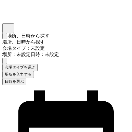
インスタベース
メニュー
場所、日時から探す
検索フォームを閉じる
場所、日時から探す
会場タイプ：未設定
場所：未設定
日時：未設定
会場タイプを選ぶ
場所を入力する
日時を選ぶ