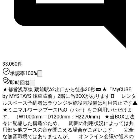
33,060件
承認率100%
即時回答
★都営浅草線 蔵前駅A2出口から徒歩30秒🚃 ★「MyCUBE
by MYSTAYS 浅草蔵前」2階に当BOXがあります🚪 レンタ
ルスペース予約者はラウンジや施設内設備は利用禁止です⚠️
★ミニマルワークブースPaO（パオ）をご利用いただけま
す。 （W1000mm：D1200mm：H2270mm） ★当BOXは法
令に配慮した構造のため、 周囲の利用状況によっては共
用部や他ブースの音が聞こえる場合がございます。 完全
な無音環境ではありませんが、 オンライン会議や通常の