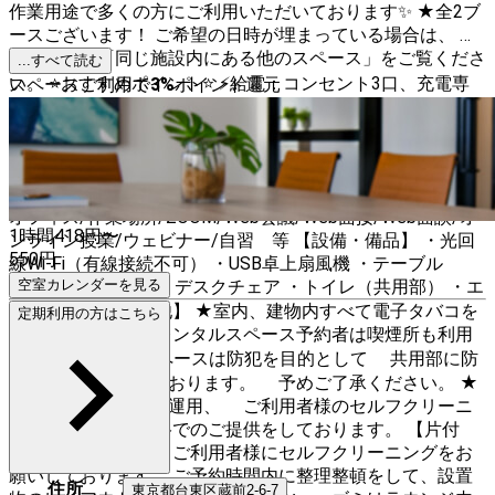
作業用途で多くの方にご利用いただいております✨ ★全2ブ
ースございます！ ご希望の日時が埋まっている場合は、 ペ
ージ下部の「同じ施設内にある他のスペース」をご覧くださ
...すべて読む
い。 ⭐️おすすめポイント⭐️ ⚡️給電：コンセント3口、充電専
スペースご利用で
3
%
ポイント還元
用USB2口あり！ 💻個室：周りを気にせずに電話やWEB会議
も可能！ ✨換気：機械換気による強制換気！ 📶通信環境：
光回線Wi-Fi利用可能！（※有線接続不可） ✍️おすすめ利用
用途 テレワーク/リモートワーク/コワーキング/サテライト
オフィス/作業場所/ZOOM/Web会議/Web面接/Web面談/オ
1時間
418
円〜
ンライン授業/ウェビナー/自習 等 【設備・備品】 ・光回
550
円
線Wi-Fi（有線接続不可） ・USB卓上扇風機 ・テーブル
（100cm×45cm） ・デスクチェア ・トイレ（共用部） ・エ
空室カレンダーを見る
レベーター 【その他】 ★室内、建物内すべて電子タバコを
定期利用の方はこちら
含め禁煙です。 レンタルスペース予約者は喫煙所も利用
禁止です。 ★当スペースは防犯を目的として 共用部に防
犯カメラを設置しております。 予めご了承ください。 ★
当スペースは、無人運用、 ご利用者様のセルフクリーニ
ングにより 低価格でのご提供をしております。 【片付
け・ゴミについて】 ご利用者様にセルフクリーニングをお
願いしております。 ご予約時間内に整理整頓をして、設置
住所
東京都
台東区
蔵前2-6-7