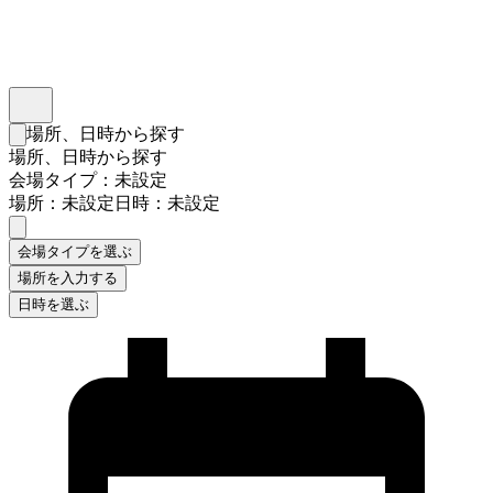
インスタベース
メニュー
場所、日時から探す
検索フォームを閉じる
場所、日時から探す
会場タイプ：未設定
場所：未設定
日時：未設定
会場タイプを選ぶ
場所を入力する
日時を選ぶ