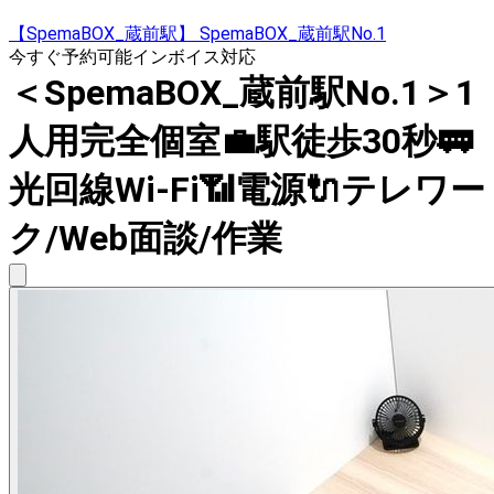
【SpemaBOX_蔵前駅】 SpemaBOX_蔵前駅No.1
今すぐ予約可能
インボイス対応
＜SpemaBOX_蔵前駅No.1＞1
人用完全個室💼駅徒歩30秒🚃
光回線Wi-Fi📶電源🔌テレワー
ク/Web面談/作業