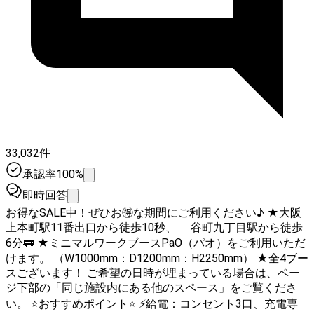
33,032件
承認率100%
即時回答
お得なSALE中！ぜひお🉐な期間にご利用ください♪ ★大阪
上本町駅11番出口から徒歩10秒、 谷町九丁目駅から徒歩
6分🚃 ★ミニマルワークブースPaO（パオ）をご利用いただ
けます。 （W1000mm：D1200mm：H2250mm） ★全4ブー
スございます！ ご希望の日時が埋まっている場合は、ペー
ジ下部の「同じ施設内にある他のスペース」をご覧くださ
い。 ⭐️おすすめポイント⭐️ ⚡️給電：コンセント3口、充電専