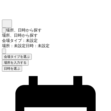
インスタベース
メニュー
場所、日時から探す
検索フォームを閉じる
場所、日時から探す
会場タイプ：未設定
場所：未設定
日時：未設定
会場タイプを選ぶ
場所を入力する
日時を選ぶ