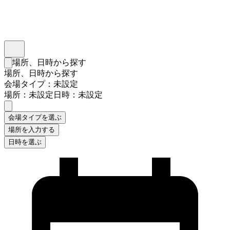
インスタベース
メニュー
場所、日時から探す
検索フォームを閉じる
場所、日時から探す
会場タイプ：未設定
場所：未設定
日時：未設定
会場タイプを選ぶ
場所を入力する
日時を選ぶ