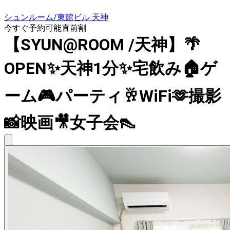
シュンルーム/東館ビル 天神
今すぐ予約可能
直前割
【SYUN@ROOM /天神】🌴
OPEN✨天神1分✨宅飲み🏠ゲ
ーム🎮パーティ🥂WiFi🫶撮影
📸映画🎥女子会👠