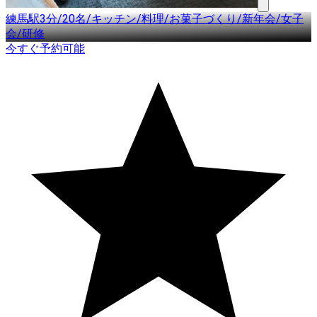
練馬駅3分/20名/キッチン/料理/お菓子づくり/新年会/女子
会/研修
今すぐ予約可能