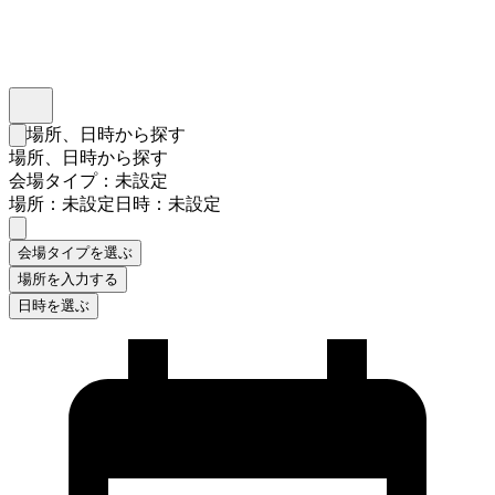
インスタベース
メニュー
場所、日時から探す
検索フォームを閉じる
場所、日時から探す
会場タイプ：未設定
場所：未設定
日時：未設定
会場タイプを選ぶ
場所を入力する
日時を選ぶ