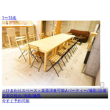
1〜15名
＜ひまわりスペース＞楽器演奏可能♪パーティー/撮影/設備
充実🌻桜台/池袋/練馬
今すぐ予約可能