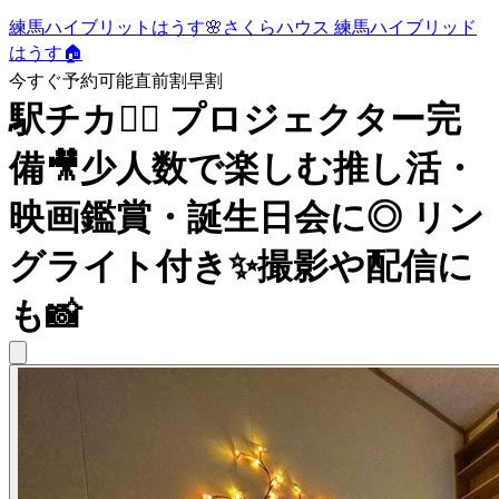
練馬ハイブリットはうす🌸さくらハウス 練馬ハイブリッド
はうす🏠
今すぐ予約可能
直前割
早割
駅チカ🚶‍♂️ プロジェクター完
備🎥少人数で楽しむ推し活・
映画鑑賞・誕生日会に◎ リン
グライト付き✨撮影や配信に
も📸