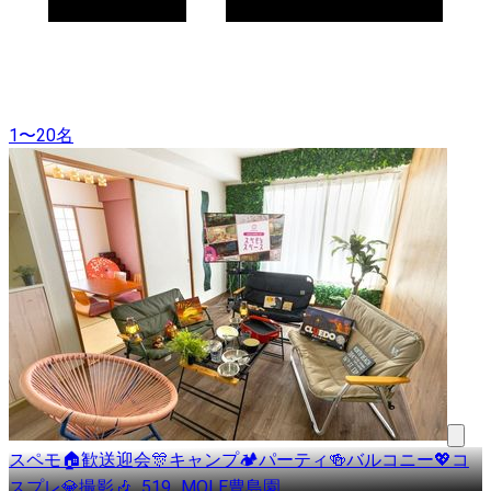
1〜20名
スペモ🏠歓送迎会🎊キャンプ🏕パーティ🍻バルコニー💖コ
スプレ💎撮影🎶_519_MOLE豊島園