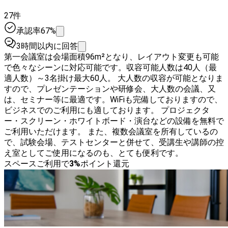
27件
承認率67%
3時間以内に回答
第一会議室は会場面積96m²となり、レイアウト変更も可能
で色々なシーンに対応可能です。収容可能人数は40人（最
適人数）～3名掛け最大60人。 大人数の収容が可能となりま
すので、プレゼンテーションや研修会、大人数の会議、又
は、セミナー等に最適です。WiFiも完備しておりますので、
ビジネスでのご利用にも適しております。 プロジェクタ
ー・スクリーン・ホワイトボード・演台などの設備を無料で
ご利用いただけます。 また、複数会議室を所有しているの
で、試験会場、テストセンターと併せて、受講生や講師の控
え室としてご使用になるのも、とても便利です。
スペースご利用で
3
%
ポイント還元