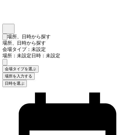
インスタベース
メニュー
場所、日時から探す
検索フォームを閉じる
場所、日時から探す
会場タイプ：未設定
場所：未設定
日時：未設定
会場タイプを選ぶ
場所を入力する
日時を選ぶ