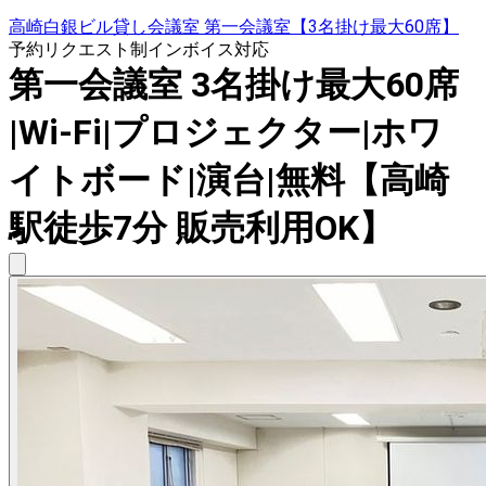
高崎白銀ビル貸し会議室 第一会議室【3名掛け最大60席】
予約リクエスト制
インボイス対応
第一会議室 3名掛け最大60席
|Wi-Fi|プロジェクター|ホワ
イトボード|演台|無料【高崎
駅徒歩7分 販売利用OK】