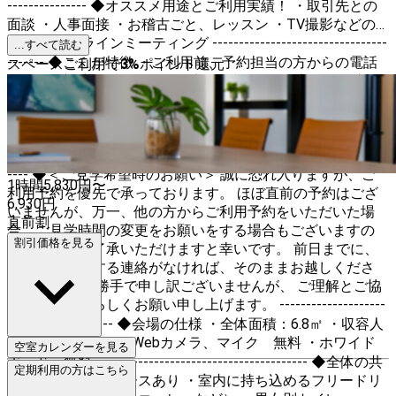
--------------- ◆オススメ用途とご利用実績！ ・取引先との
面談 ・人事面接 ・お稽古ごと、レッスン ・TV撮影などの
控室 ・オンラインミーティング ---------------------------------
...すべて読む
------- ◆ここが特徴 ・ご利用前、予約担当の方からの電話
スペースご利用で
3
%
ポイント還元
打合せに対応 ・事前見学も歓迎 ・時間前に到着された方は
待合でフリードリンクをご用意 ・前日までに荷物を送って
いただけます（オプション） ・マイクの準備やごみ回収も
承ります（オプション） ・イベント経験多数のベテランス
タッフのサポートあります。 ------------------------------------
---- ◆＜ご見学希望時のお願い＞ 誠に恐れ入りますが、ご
1時間
5,830
円〜
利用予約を優先で承っております。 ほぼ直前の予約はござ
6,930
円
いませんが、万一、他の方からご利用予約をいただいた場
直前割
合、ご見学時間の変更をお願いをする場合もございますの
割引価格を見る
で、予め、ご了承いただけますと幸いです。 前日までに、
変更をお願いする連絡がなければ、そのままお越しくださ
い。 こちらの勝手で申し訳ございませんが、 ご理解とご協
力のほど、よろしくお願い申し上げます。 --------------------
-------------------- ◆会場の仕様 ・全体面積：6.8㎡ ・収容人
数：6名 ・モニタ、Webカメラ、マイク 無料 ・ホワイド
空室カレンダーを見る
ボード 無料 ---------------------------------------- ◆全体の共
定期利用の方はこちら
通設備 ・待合スペースあり ・室内に持ち込めるフリードリ