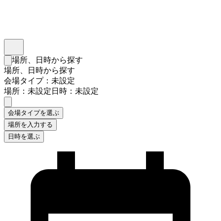
インスタベース
メニュー
場所、日時から探す
検索フォームを閉じる
場所、日時から探す
会場タイプ：未設定
場所：未設定
日時：未設定
会場タイプを選ぶ
場所を入力する
日時を選ぶ