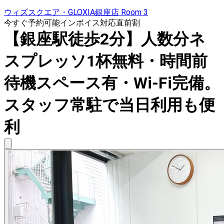
ウィズスクエア・GLOXIA銀座店 Room 3
今すぐ予約可能
インボイス対応
直前割
【銀座駅徒歩2分】人数分ネ
スプレッソ1杯無料・時間前
待機スペース有・Wi-Fi完備。
スタッフ常駐で当日利用も便
利