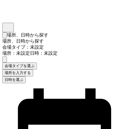
インスタベース
メニュー
場所、日時から探す
検索フォームを閉じる
場所、日時から探す
会場タイプ：未設定
場所：未設定
日時：未設定
会場タイプを選ぶ
場所を入力する
日時を選ぶ