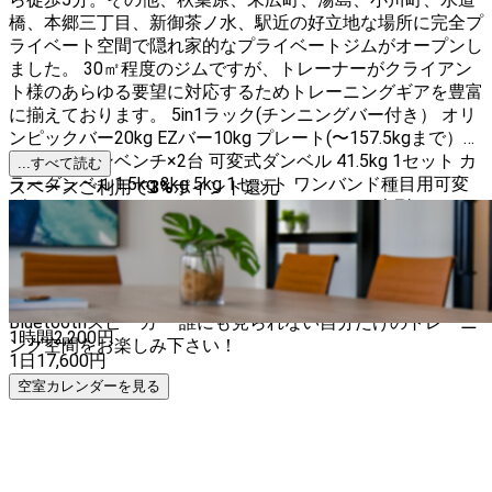
橋、本郷三丁目、新御茶ノ水、駅近の好立地な場所に完全プ
ライベート空間で隠れ家的なプライベートジムがオープンし
ました。 30㎡程度のジムですが、トレーナーがクライアン
ト様のあらゆる要望に対応するためトレーニングギアを豊富
に揃えております。 5in1ラック(チンニングバー付き） オリ
ンピックバー20kg EZバー10kg プレート(〜157.5kgまで）
インクラインベンチ×2台 可変式ダンベル 41.5kg 1セット カ
...すべて読む
ラーダンベル1.5kg 3kg 5kg 1セット ワンバンド種目用可変
スペースご利用で
3
%
ポイント還元
ダンベル40kg フィットネスマット ヨガマット 大型ヨガマッ
ト2枚 フォームローラー2本 ゴムバンド 5本 ステップ台3段
パワーグリップ リストラップ ウェイトリフティングベルト
ディップスベルト アブローラー(腹筋ローラー) オリンピッ
クバーパッド ストレッチポール2本 電解水素水サーバー
Bluetoothスピーカー 誰にも見られない自分だけのトレーニ
1時間
2,200
円
ング空間をお楽しみ下さい！
1日
17,600
円
空室カレンダーを見る