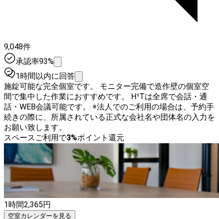
9,048件
承認率93%
1時間以内に回答
施錠可能な完全個室です。 モニター完備で造作壁の個室空
間で集中した作業におすすめです。 H¹Tは全席で会話・通
話・WEB会議可能です。 ※法人でのご利用の場合は、予約手
続きの際に、所属されている正式な会社名や団体名の入力を
お願い致します。
スペースご利用で
3
%
ポイント還元
1時間
2,365
円
空室カレンダーを見る