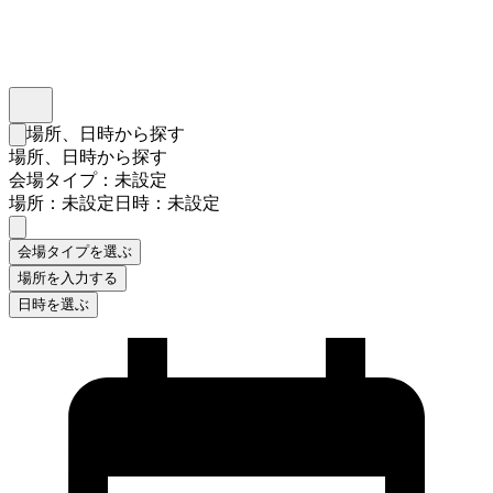
インスタベース
メニュー
場所、日時から探す
検索フォームを閉じる
場所、日時から探す
会場タイプ：未設定
場所：未設定
日時：未設定
会場タイプを選ぶ
場所を入力する
日時を選ぶ