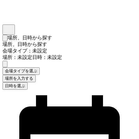
インスタベース
メニュー
場所、日時から探す
検索フォームを閉じる
場所、日時から探す
会場タイプ：未設定
場所：未設定
日時：未設定
会場タイプを選ぶ
場所を入力する
日時を選ぶ