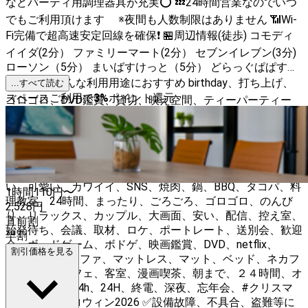
などパーティ用調理器具が充実⭕ 💤24時間営業なのでいつ
でもご利用頂けます ※夜間も人数制限はありません 📶Wi-
Fi完備で超高速安定回線を確保❗ 🏪周辺情報(徒歩) コモディ
イイダ(2分） ファミリーマート(2分） セブンイレブン(3分)
ローソン（5分） まいばすけっと（5分） どらっぐぱぱす
（5分） ❓こんな利用用途におすすめ birthday、打ち上げ、
...すべて読む
スペースご利用で
3
%
ポイント還元
ゴロゴロ、DVD鑑賞、貸切、映え空間、ティーパーティー
、パーティー、子連れOK、キッズスペース、ベビー 、赤ち
ゃん、誕生日会、ホームパーティー、飲み会、女子会、ママ
会、子連れ、オフ会、交流会、ミートアップ、推し会、
VLIVE、デート、合コン、撮影、ネイル、施術、コスプレ、
オフ会、サプライズ、おしゃれ、オシャレ、お洒落、かわい
い、可愛い、カワイイ、SNS、焼肉、鍋、BBQ、タコパ、料
1時間
110
円〜
理教室、24時間、まったり、ごろごろ、ゴロゴロ、のんび
2,528
円
り、リラックス、カップル、大画面、安い、配信、控え室、
直前割
始発待ち、会議、取材、ロケ、ポートレート、送別会、歓迎
早割
会、ボードゲーム、ボドゲ、映画鑑賞、DVD、netflix、
割引価格を見る
hulu、観戦、ソファ、マットレス、マット、ベッド、ネカフ
ェ、ネットカフェ、客室、漫画喫茶、朝まで、２４時間、オ
ールナイト、24h、24H、終電、深夜、忘年会、#クリスマ
ス2026、#ハロウィン2026 ✅設備故障、不具合、盗難等に