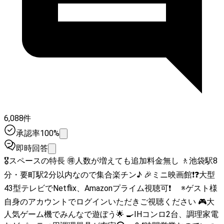
6,088件
承認率100%
即時回答
🎖スペースの特長 🉐人数が増えても追加料金無し 🚶池袋駅8
分・要町駅2分以内なので集合楽チン♪ 🎉ミニ映画館❗❓大型
43型テレビでNetflix、Amazonプライム視聴可❗ ※ゲスト様
自身のアカウントでログインいただきご視聴ください 🎮大
人気ゲーム機でみんなで遊ぼう🌟 🍳IHコンロ2台、調理家電