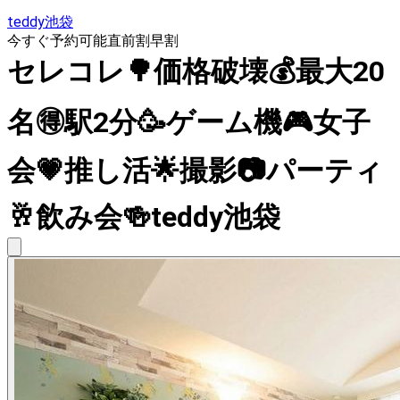
teddy池袋
今すぐ予約可能
直前割
早割
セレコレ🌳価格破壊💰最大20
名🉐駅2分🥳ゲーム機🎮女子
会💗推し活🌟撮影📷パーティ
🥂飲み会🍻teddy池袋