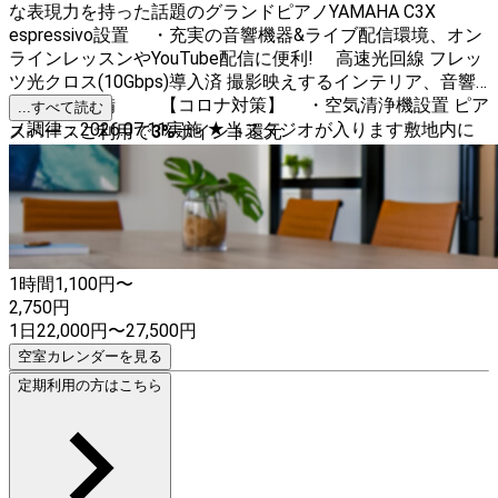
な表現力を持った話題のグランドピアノYAMAHA C3X
espressivo設置 ・充実の音響機器&ライブ配信環境、オン
ラインレッスンやYouTube配信に便利! 高速光回線 フレッ
ツ光クロス(10Gbps)導入済 撮影映えするインテリア、音響&
配信機材完備 【コロナ対策】 ・空気清浄機設置 ピア
...すべて読む
ノ調律：2026.07.11実施 ★当スタジオが入ります敷地内に
スペースご利用で
3
%
ポイント還元
は駐車場／駐輪場はございません。 近隣のコインパーキ
ング、駐輪場をご確認の上ご利用ください。 ★10Gbps回線
(1Gbps越えの速度期待で）使用する場合、接続するご自身
の端末の仕様をご確認ください。 一般的なPCではLANカ
ードが1Gbps仕様のため、1Gbps未満の速度となります。
1時間
1,100
円〜
2,750
円
1日
22,000
円
〜
27,500
円
空室カレンダーを見る
定期利用の方はこちら