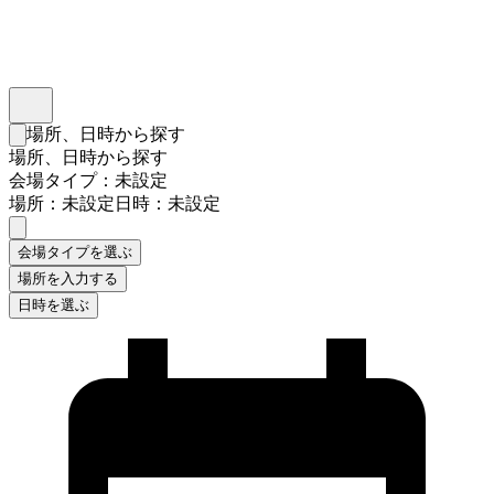
インスタベース
メニュー
場所、日時から探す
検索フォームを閉じる
場所、日時から探す
会場タイプ：未設定
場所：未設定
日時：未設定
会場タイプを選ぶ
場所を入力する
日時を選ぶ