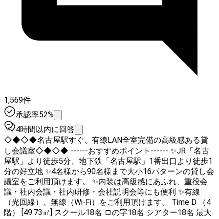
1,569件
承認率52%
4時間以内に回答
◇◆◇◆名古屋駅すぐ、有線LAN全室完備の高級感ある貸
し会議室◇◆◇◆ ------おすすめポイント------ ✨JR「名古
屋駅」より徒歩5分、地下鉄「名古屋駅」1番出口より徒歩1
分の好立地 ✨4名様から90名様まで大小16パターンの貸し会
議室をご利用頂けます。 ✨内装は高級感にあふれ、重役会
議・社内会議・社内研修・会社説明会等にも便利 ✨有線
（光回線）、無線（Wi-Fi）をご利用頂けます。 Time D （4
階） [49.73㎡] スクール18名 ロの字18名 シアター18名 最大