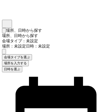
インスタベース
メニュー
場所、日時から探す
検索フォームを閉じる
場所、日時から探す
会場タイプ：未設定
場所：未設定
日時：未設定
会場タイプを選ぶ
場所を入力する
日時を選ぶ