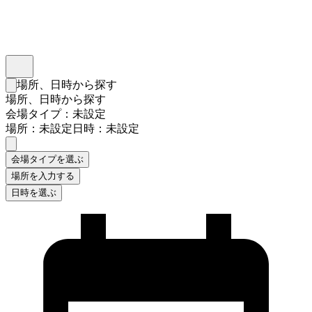
インスタベース
メニュー
場所、日時から探す
検索フォームを閉じる
場所、日時から探す
会場タイプ：未設定
場所：未設定
日時：未設定
会場タイプを選ぶ
場所を入力する
日時を選ぶ