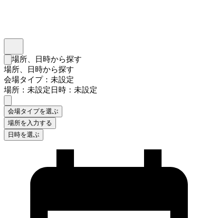
インスタベース
メニュー
場所、日時から探す
検索フォームを閉じる
場所、日時から探す
会場タイプ：未設定
場所：未設定
日時：未設定
会場タイプを選ぶ
場所を入力する
日時を選ぶ