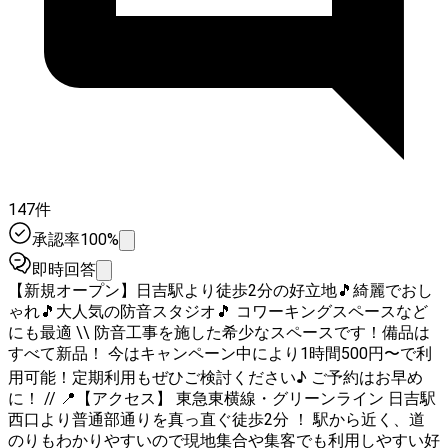
147件
承認率100%
即時回答
【新規オープン】日吉駅より徒歩2分の好立地🎵綺麗でおし
ゃれ🎵大人気の防音スタジオ🎵 コワーキングスペースなど
にも最適 \\ 防音工事を施した希少なスペースです！備品は
すべて新品！ 今はキャンペーン中により1時間500円〜で利
用可能！定期利用もぜひご検討ください♪ ご予約はお早め
に！ // 📍【アクセス】 東急東横線・グリーンライン 日吉駅
西口より普通部通りを真っ直ぐ徒歩2分 ！ 駅から近く、道
のりもわかりやすいので現地集合や集客でも利用しやすい好