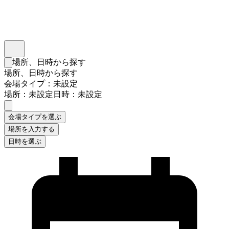
インスタベース
メニュー
場所、日時から探す
検索フォームを閉じる
場所、日時から探す
会場タイプ：未設定
場所：未設定
日時：未設定
会場タイプを選ぶ
場所を入力する
日時を選ぶ