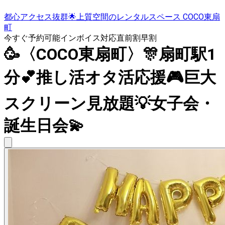
都心アクセス抜群🌟上質空間のレンタルスペース COCO東扇
町
今すぐ予約可能
インボイス対応
直前割
早割
🥳〈COCO東扇町〉🎊扇町駅1
分💕推し活オタ活応援🎮巨大
スクリーン見放題💡女子会・
誕生日会💫