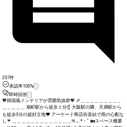
257件
承認率100%
即時回答
💖韓国風インテリアが雰囲気抜群💖 🎉＿＿＿＿＿＿＿＿＿
＿＿＿＿＿ 扇町駅から徒歩１分☝️ 大阪駅の隣、天満駅から
も徒歩3分の超好立地♥️ アーケード商店街直結で雨の心配な
し☔️ ＿＿＿＿＿＿＿＿＿＿＿＿＿🪅.｡.:*・ﾟ 🏡スペース概要