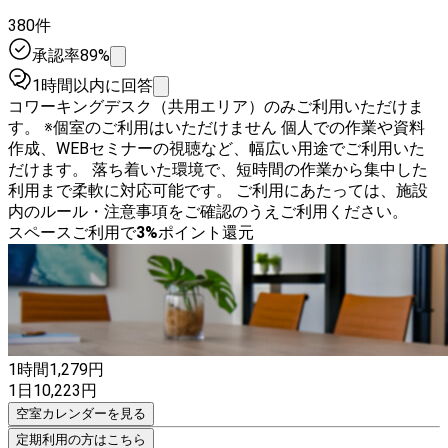
380件
承認率89%
1時間以内に回答
コワーキングデスク（共用エリア）のみご利用いただけま
す。 ※個室のご利用はいただけません 個人での作業や資料
作成、WEBセミナーの視聴など、幅広い用途でご利用いた
だけます。 落ち着いた環境で、短時間の作業から集中した
利用まで柔軟に対応可能です。 ご利用にあたっては、施設
内のルール・注意事項をご確認のうえご利用ください。
スペースご利用で
3
%
ポイント還元
1時間
1,279
円
1日
10,223
円
空室カレンダーを見る
定期利用の方はこちら