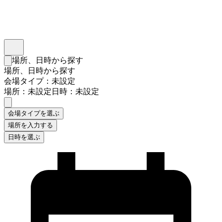
インスタベース
メニュー
場所、日時から探す
検索フォームを閉じる
場所、日時から探す
会場タイプ：未設定
場所：未設定
日時：未設定
会場タイプを選ぶ
場所を入力する
日時を選ぶ